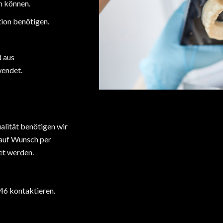
n können.
tion benötigen.
d aus
wendet.
lität benötigen wir
n auf Wunsch per
et werden.
46 kontaktieren.