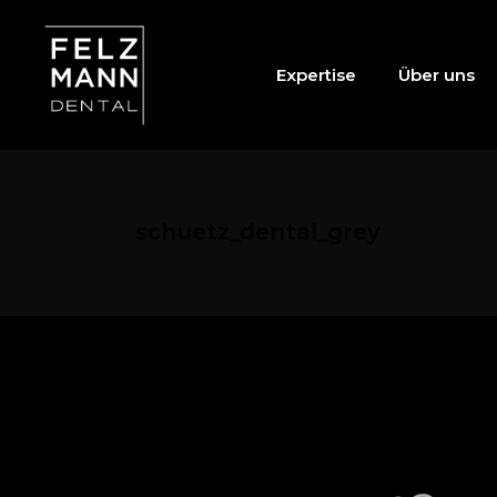
Expertise
Über uns
schuetz_dental_grey